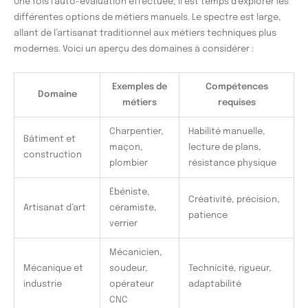
Une fois l’auto-évaluation effectuée, il est temps d’explorer les
différentes options de métiers manuels. Le spectre est large,
allant de l’artisanat traditionnel aux métiers techniques plus
modernes. Voici un aperçu des domaines à considérer :
Exemples de
Compétences
Domaine
métiers
requises
Charpentier,
Habilité manuelle,
Bâtiment et
maçon,
lecture de plans,
construction
plombier
résistance physique
Ébéniste,
Créativité, précision,
Artisanat d’art
céramiste,
patience
verrier
Mécanicien,
Mécanique et
soudeur,
Technicité, rigueur,
industrie
opérateur
adaptabilité
CNC