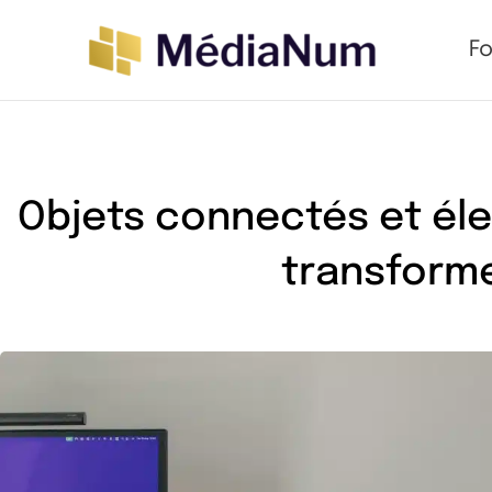
Aller
F
au
contenu
Objets connectés et él
transforme