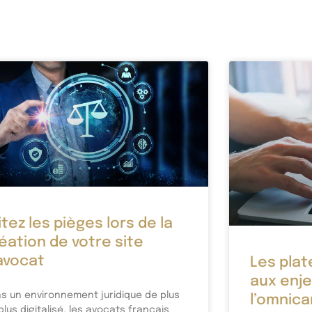
itez les pièges lors de la
éation de votre site
avocat
Les plat
aux enj
s un environnement juridique de plus
l’omnica
plus digitalisé, les avocats français