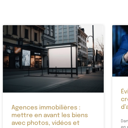
Év
cr
d’
Agences immobilières :
mettre en avant les biens
Dan
avec photos, vidéos et
en 